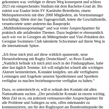
gekommen war, verfolgte er diesen Weg konsequent und schloss
2023 ein entsprechendes Studium mit dem Bachelor-Grad ab. Bis
zuletzt war Esadze beim SV Karslruhe-Beiertheim, einem
Mehrspartenverein mit über 2000 Mitgliedern, als Vereinsmanager
beschäftigt, führte dort das Tagesgeschäft, leitete die Geschäftsstelle,
verantwortete unter anderem das Bauprojekt
„Multifunktionssportanlage“ und war erster Ansprechpartner für
praktisch alle anfallenden Themen. Dazu begleitet er ehrenamtlich
nach wie vor in Georgien als Mitbegründer und Vize-Präsident des
Georgian Swimmers Club talentierte Schwimmer auf ihrem Weg in
die internationale Spitze.
„Ich freue mich jetzt auf diese wirklich spannende, neue
Herausforderung mit Rugby Deutschland“, so Rezo Esadze.
„Natürlich befinde ich mich jetzt noch in der Findungsphase, habe
aber fast täglich Termine. Ich will möglichst schnell alle wichtigen
Akteure kennenlernen, Kontakte knüpfen, um alle verfügbaren
Leistungen und Angebote unseren Sportlerinnen und Sportlern
verfügbar zu machen beziehungsweise verfügbar zu halten.“
Dazu, so unterstreicht er, will er zeitnah den Kontakt mit allen
Nationalteams suchen. „Der persönliche Kontakt ist enorm wichtig.
Mein Ziel ist es, ein jederzeit vertrauensvoller Ansprechpartner für
alle Probleme und Anliegen zu sein, offen miteinander zu
kommunizieren, um für den Rugbysport am Bundesstützpunkt die